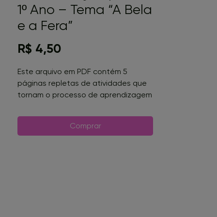
1º Ano – Tema “A Bela
e a Fera”
Preço
R$ 4,50
Este arquivo em PDF contém 5
páginas repletas de atividades que
tornam o processo de aprendizagem
ainda mais divertido e envolvente.
O que inclui:
Comprar
Folder de Atividades: Um conjunto de
exercícios especialmente
desenvolvidos para reforçar a
alfabetização.
Desenho para Colorir: Uma linda
ilustração da “A Bela e a Fera” para
as crianças soltarem a criatividade.
Caça-Palavras Temático: Um