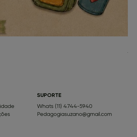
Leve
Preç
R$ 1
SUPORTE
cidade
Whats (11) 4744-5940
ções
Pedagogiasuzano@gmail.com