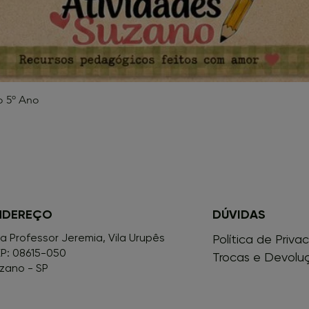
o 5º Ano
Visualização rápida
NDEREÇO
DÚVIDAS
a Professor Jeremia, Vila Urupês
Política de Priva
P: 08615-050
Trocas e Devolu
zano - SP