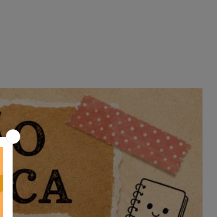
divertido desafio que ajuda a fixar
palavras-chave de forma lúdica.
Jogo de Montar Palavras: Atividade
interativa para as crianças
praticarem a formação de palavras.
Este material é perfeito para
trabalhar o processo de
alfabetização de forma divertida e
temática, envolvendo as crianças no
universo mágico da “Bela e a Fera”.