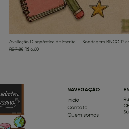
Avaliação Diagnóstica de Escrita — Sondagem BNCC 1º a
Preço normal
Preço promocional
R$ 7,80
R$ 6,60
NAVEGAÇÃO
E
Ru
Início
CE
Contato
Su
Quem somos