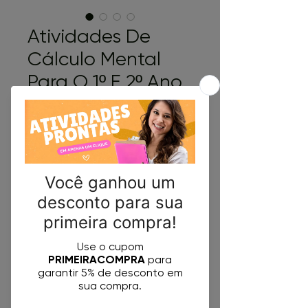
Atividades De
Cálculo Mental
Para O 1º E 2º Ano
Do Ensino
Fundamental
Preço
R$ 5,00
Comprar
O que você encontrará neste
Kit?
7 Páginas Repletas de
Atividades: Cada página traz