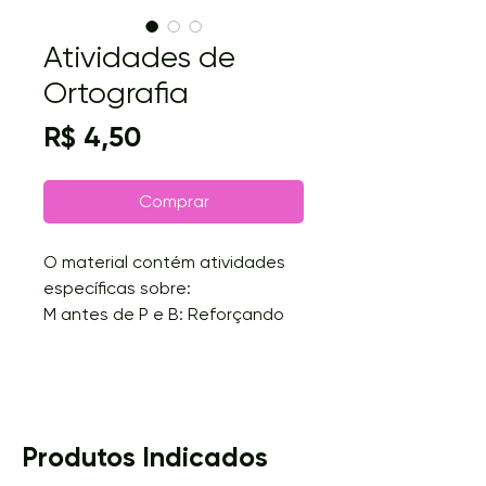
Atividades de
Ortografia
Preço
R$ 4,50
Comprar
O material contém atividades
específicas sobre:
M antes de P e B: Reforçando
essa regra essencial para evitar
erros ortográficos comuns.
X ou CH: Atividades para ajudar
os alunos a distinguir
corretamente o uso de X e CH
Produtos Indicados
nas palavras.