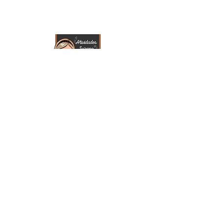
NAVEGAÇÃO
Início
Contato
Quem somos
ENDEREÇO
Rua Professor Jeremia, Vila Urupês
CEP:
08615-050
Suzano - SP
DÚVIDAS