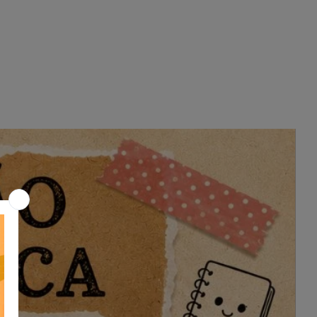
Garanta já esse material e
transforme os cadernos de recados
dos seus alunos! 🎨
📢 Atenção! Os arquivos devem ser
baixados em até
15 dias
após a
compra. Após esse período, o link
não estará mais disponível. 🚨💻