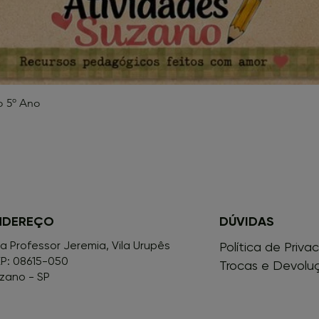
o 5º Ano
Visualização rápida
NDEREÇO
DÚVIDAS
a Professor Jeremia, Vila Urupês
Política de Priva
P: 08615-050
Trocas e Devolu
zano - SP