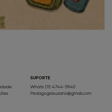
Leve
Preç
R$ 1
SUPORTE
cidade
Whats (11) 4744-5940
ções
Pedagogiasuzano@gmail.com