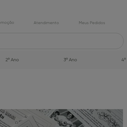
romoção
Atendimento
Meus Pedidos
2º Ano
3º Ano
4º