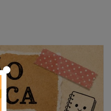
✅
O que é o Maracatu?
–
Descobrindo a tradição e o legado
de Mestre Salustiano
✅
Cultura e Arte: Desenhando uma
Fantasia
– Criatividade e expressão
artística no Carnaval
✅
Mapa do Brasil
– Localizando os
estados relacionados ao tema e
seus ritmos tradicionais
✅
Pesquisa sobre outros artistas
–
Investigando grandes nomes da
nossa cultura
✅
Produção de Texto: O que
aprendi com o Carnaval?
–
Refletindo e organizando o
aprendizado sobre o tema
📌
Prontinho para imprimir e
trabalhar com os alunos!
Este
arquivo é ideal para desenvolver a