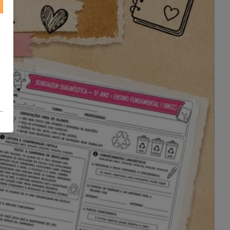
consciência cultural dos estudantes,
promovendo conhecimento histórico,
artístico e musical de maneira
interativa e envolvente!
📢 Atenção! Os arquivos devem ser
baixados em até
15 dias
após a
compra. Após esse período, o link
não estará mais disponível. 🚨💻