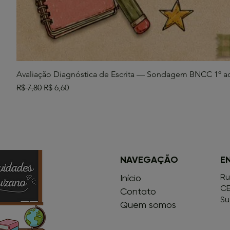
Avaliação Diagnóstica de Escrita — Sondagem BNCC 1º a
Preço normal
Preço promocional
R$ 7,80
R$ 6,60
NAVEGAÇÃO
E
Ru
Início
CE
Contato
Su
Quem somos