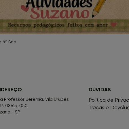
o 5º Ano
Visualização rápida
NDEREÇO
DÚVIDAS
a Professor Jeremia, Vila Urupês
Política de Priva
P: 08615-050
Trocas e Devolu
zano - SP