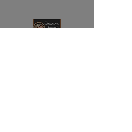
NAVEGAÇÃO
Início
Contato
Quem somos
ENDEREÇO
Rua Professor Jeremia, Vila Urupês
CEP:
08615-050
Suzano - SP
DÚVIDAS