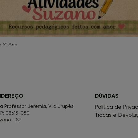
o 5º Ano
Visualização rápida
NDEREÇO
DÚVIDAS
a Professor Jeremia, Vila Urupês
Política de Priva
P: 08615-050
Trocas e Devolu
zano - SP