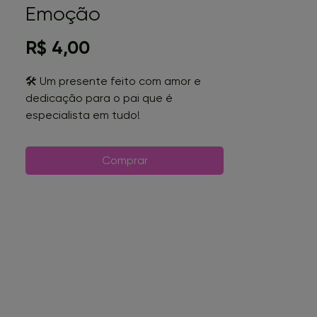
Emoção
Preço
R$ 4,00
🛠️ Um presente feito com amor e
dedicação para o pai que é
especialista em tudo!
🖊️ Perfeito para o pai que escreve as
melhores histórias e assina os
Comprar
melhores momentos!
🔧 Organize o espaço de trabalho do
seu paizão com essa linda caixinha
porta caneta!
🎨 Design exclusivo e temático, ideal
para o Dia dos Pais!
🎁 Surpreenda com um presente que
é a cara do seu pai!
❤️ Mostre o quanto você se importa