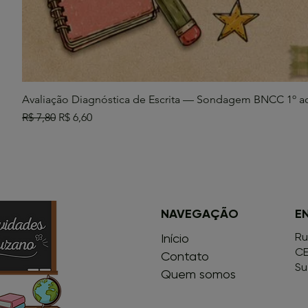
Avaliação Diagnóstica de Escrita — Sondagem BNCC 1º a
Preço normal
Preço promocional
R$ 7,80
R$ 6,60
NAVEGAÇÃO
E
Ru
Início
CE
Contato
Su
Quem somos