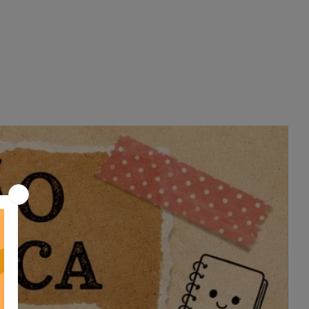
e admira o seu “Pai para Toda Obra”!
🏆 Uma lembrança que ele vai adorar
e usar todos os dias!
Arquivo em PDF, fiz a impressão em
papel cartão, mas no offset também
fica muito bom.
Arquivo não editável.