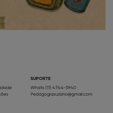
Leve
Preç
R$ 1
SUPORTE
cidade
Whats (11) 4744-5940
ções
Pedagogiasuzano@gmail.com