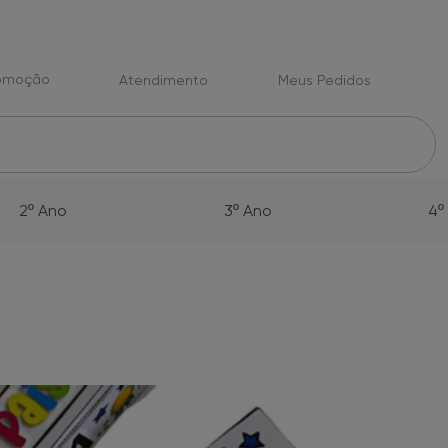
romoção
Atendimento
Meus Pedidos
2º Ano
3º Ano
4º