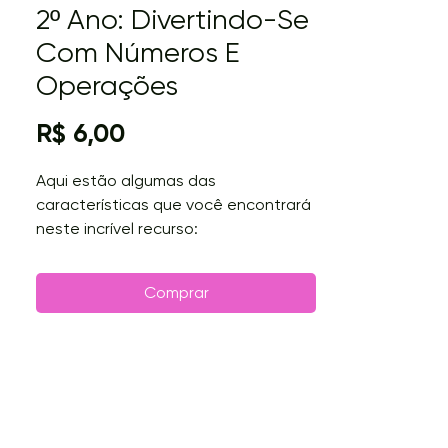
2º Ano: Divertindo-Se
Com Números E
Operações
Preço
R$ 6,00
Aqui estão algumas das
características que você encontrará
neste incrível recurso:
Capinha para colorir: Incentive a
criatividade dos alunos com uma
Comprar
capinha personalizável para colorir.
Eles poderão deixar o arquivo digital
com a sua própria marca.
Divisão de números naturais simples:
Esta seção fornecerá aos alunos
uma introdução à divisão de números