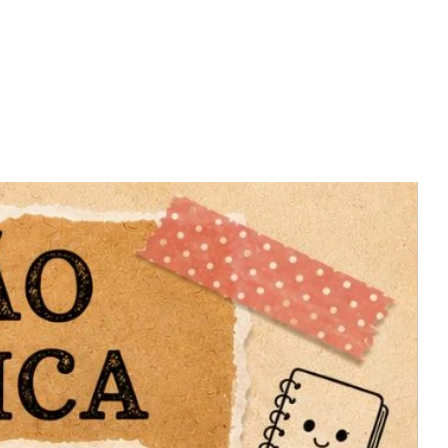
naturais. Eles terão a oportunidade
de praticar a divisão com problemas
simples e desenvolver suas
habilidades de resolução de
problemas.
Caça resultados: Nesta atividade
divertida, os alunos terão que
encontrar resultados específicos por
meio de operações matemáticas.
Desafie-os a buscar as soluções
corretas enquanto desenvolvem o
raciocínio lógico e as habilidades de
cálculo mental.
Números naturais até 300: Com esta
seção, os alunos poderão praticar a
identificação, comparação e