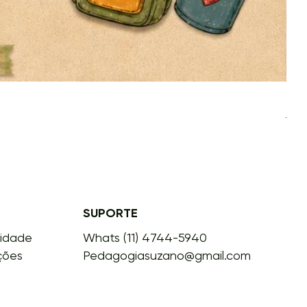
Leve
Preç
R$ 1
SUPORTE
cidade
Whats (11) 4744-5940
ções
Pedagogiasuzano@gmail.com