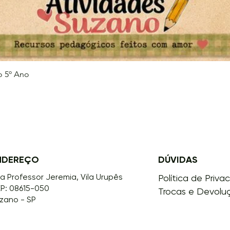
o 5º Ano
Visualização rápida
NDEREÇO
DÚVIDAS
a Professor Jeremia, Vila Urupês
Política de Priva
P: 08615-050
Trocas e Devolu
zano - SP