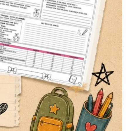
conveniência. Basta imprimir as
páginas necessárias e distribuí-las
aos seus alunos.