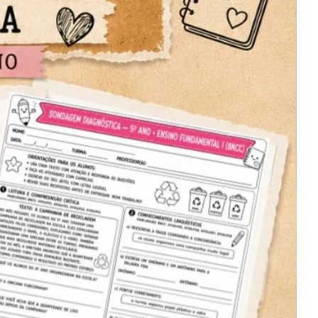
ordenação de números naturais até
300. Eles terão a oportunidade de
explorar os conceitos de dezenas e
unidades enquanto aprimoram suas
habilidades numéricas.
Atividades sobre nosso dinheiro:
Nesta parte do arquivo digital, os
alunos aprenderão sobre o sistema
monetário e as diferentes moedas.
Eles terão a chance de praticar a
contagem de dinheiro e resolver
problemas relacionados ao uso do
dinheiro no dia a dia.
Todas as atividades foram
cuidadosamente projetadas para
serem impressas em formato PDF,
proporcionando a você facilidade e