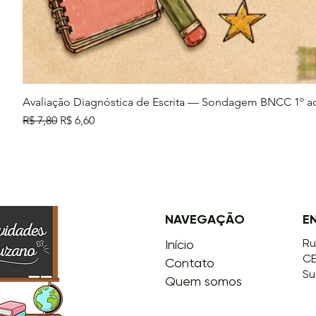
Avaliação Diagnóstica de Escrita — Sondagem BNCC 1º a
Preço normal
Preço promocional
R$ 7,80
R$ 6,60
NAVEGAÇÃO
E
Ru
Início
CE
Contato
Su
Quem somos