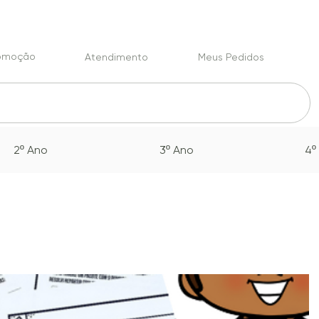
romoção
Atendimento
Meus Pedidos
2º Ano
3º Ano
4º