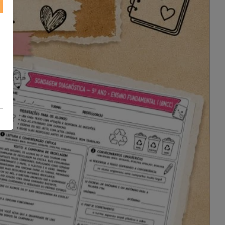
com o grupo.
Exponha na Sala: Fixe o contrato em
um local visível para lembrar
diariamente a importância do
respeito e da cooperação.
Revisite as Regras: Periodicamente,
relembre o contrato com a turma,
celebrando os progressos e
ajustando quando necessário.
🛒 Adquira agora e transforme sua
sala em uma verdadeira comunidade
de aprendizado!