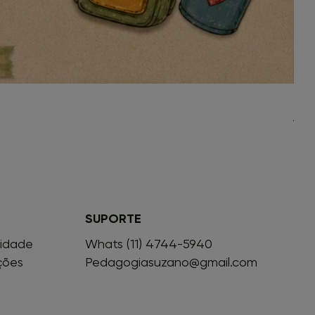
Leve
Preç
R$ 1
SUPORTE
cidade
Whats (11) 4744-5940
ções
Pedagogiasuzano@gmail.com