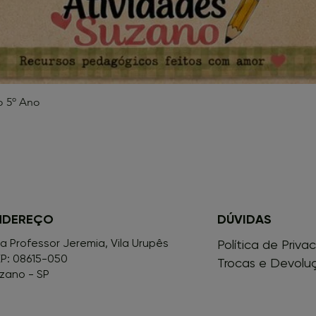
o 5º Ano
Visualização rápida
NDEREÇO
DÚVIDAS
a Professor Jeremia, Vila Urupês
Política de Priva
P: 08615-050
Trocas e Devolu
zano - SP