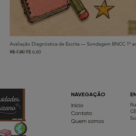
Avaliação Diagnóstica de Escrita — Sondagem BNCC 1º a
Preço normal
Preço promocional
R$ 7,80
R$ 6,60
NAVEGAÇÃO
E
Ru
Início
CE
Contato
Su
Quem somos