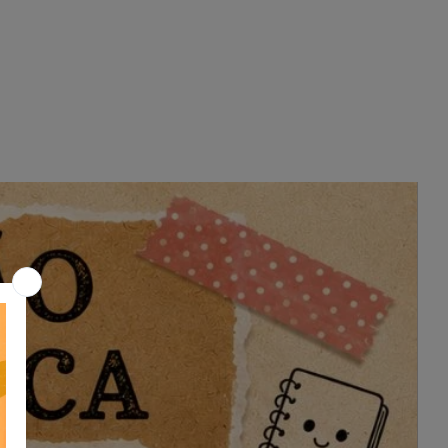
Arquivo disponível em formato A4 e
também em versão 2×2 (4 folhas A4)
para montagem de um pôster maior.
Prático, visual e de fácil integração
com atividades pedagógicas.
💡 Dicas para Trabalhar com o
Contrato Social:
Explique a Importância: Converse
com a turma sobre o significado de
cada regra e por que é importante
segui-las.
Personalize com a Turma: Permita
que os alunos contribuam com ideias
de regras para o contrato,
tornando-o mais significativo para
eles.
Assinatura Simbólica: Organize um
momento especial para que todos
assinem, reforçando o compromisso