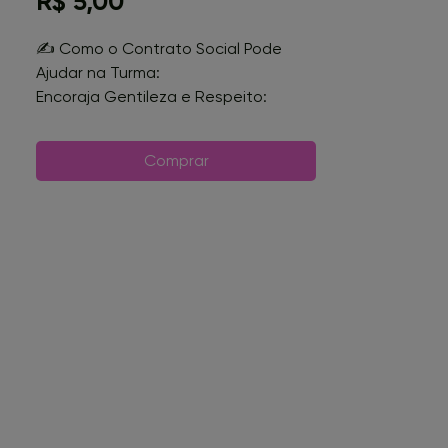
Preço
R$ 5,00
✍️ Como o Contrato Social Pode
Ajudar na Turma:
Encoraja Gentileza e Respeito:
Alunos e professores assinam o
contrato como forma de reforçar
Comprar
valores como empatia e
consideração mútua.
Promove Ajuda Mútua: Estimula a
responsabilidade individual e o
trabalho em equipe para alcançar
objetivos comuns.
Reforça a Importância das Regras:
Mostra como as regras de
convivência ajudam a construir um
espaço onde todos se sentem
seguros e valorizados.
📏 Detalhes do Material: