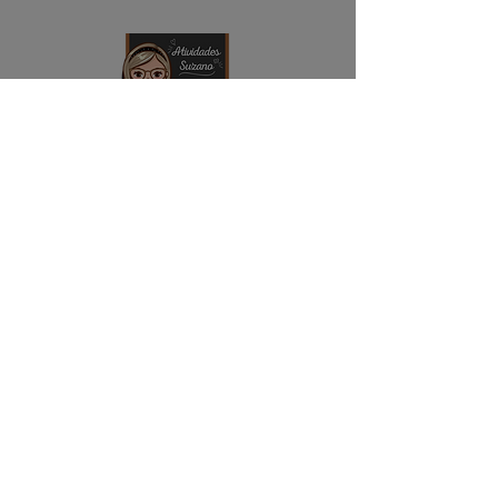
NAVEGAÇÃO
Início
Contato
Quem somos
ENDEREÇO
Rua Professor Jeremia, Vila Urupês
CEP:
08615-050
Suzano - SP
DÚVIDAS
Trocas e Devoluções