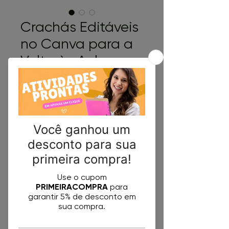
Crachás Editáveis
no Canva para a
Volta às Aulas
Capivara
Preço
R$ 5,00
Comprar
O Que Torna Este Kit Especial?
Edição Simplificada no Canva:
Diga adeus aos programas
complexos! Você só precisa do
Canva (versão gratuita) para
abrir o modelo, inserir o nome