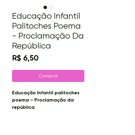
Educação Infantil
Palitoches Poema
- Proclamação Da
República
Preço
R$ 6,50
Comprar
Educação Infantil palitoches
poema – Proclamação da
república
BNCC – EI03EF08
: Selecionar
livros e textos de gêneros
conhecidos para a leitura de