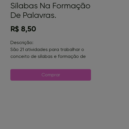
Sílabas Na Formação
De Palavras.
Preço
R$ 8,50
Descrição:
São 21 atividades para trabalhar o
conceito de sílabas e formação de
palavras ou frases. Pode-se também
trabalhar o ditado com as sílabas ou
Comprar
outra atividade adaptada a
realidade da sua sala de aula.
Essa atividade foi muito pedida
desde que tive que retirar a mesma
atividade com um designer definido,
atendendo aos pedidos, retornamos
com mais fofura!
As atividades já estão definidas 2