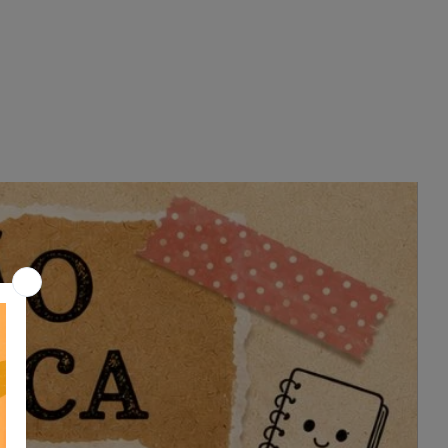
por folha em arquivo PDF não
editável.