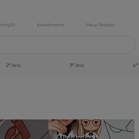
romoção
Atendimento
Meus Pedidos
2º Ano
3º Ano
4º