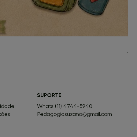
Leve
Preç
R$ 1
SUPORTE
cidade
Whats (11) 4744-5940
ções
Pedagogiasuzano@gmail.com