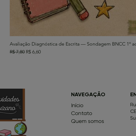
Avaliação Diagnóstica de Escrita — Sondagem BNCC 1º a
Preço normal
Preço promocional
R$ 7,80
R$ 6,60
NAVEGAÇÃO
E
Ru
Início
CE
Contato
Su
Quem somos