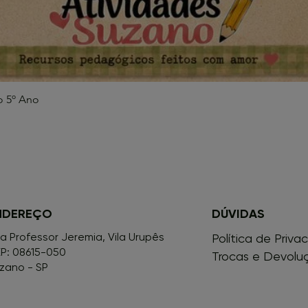
o 5º Ano
Visualização rápida
NDEREÇO
DÚVIDAS
a Professor Jeremia, Vila Urupês
Política de Priva
P: 08615-050
Trocas e Devolu
zano - SP