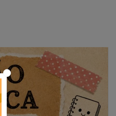
Multiplicação Simples: Desvende
enigmas e resolva quebra-cabeças
envolvendo multiplicação,
exercitando sua mente enquanto
aprende.
🎮 Atividade Interativa: Explore nossa
atividade online interativa e
mergulhe no mundo dos soldados de
forma envolvente e educativa.
📸 Moldura para Fotos Temática: Não
esqueça de registrar o momento!
Tire fotos com nossa moldura
personalizada e compartilhe sua
celebração do Dia do Soldado.
📖 Marcador de Página Especial: Leve
para casa um marcador de página
exclusivo, inspirado no Dia do
Soldado, para acompanhar suas
leituras.