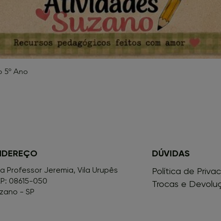
o 5º Ano
Visualização rápida
NDEREÇO
DÚVIDAS
a Professor Jeremia, Vila Urupês
Política de Priva
P: 08615-050
Trocas e Devolu
zano - SP