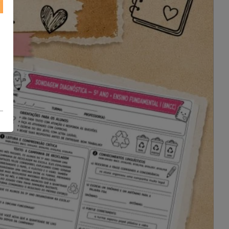
Venha celebrar conosco essa data
tão especial e aproveitar momentos
de aprendizado e diversão com as
atividades exclusivas da Loja
Atividades Suzano. Todas as
atividades são projetadas para
proporcionar uma experiência única
de aprendizado, estimulando a
criatividade e o raciocínio.
Arquivo em PDF não editável.