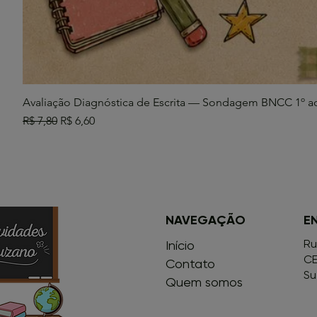
Avaliação Diagnóstica de Escrita — Sondagem BNCC 1º a
Preço normal
Preço promocional
R$ 7,80
R$ 6,60
NAVEGAÇÃO
E
Ru
Início
CE
Contato
Su
Quem somos