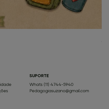
Leve
Preç
R$ 1
SUPORTE
cidade
Whats (11) 4744-5940
ções
Pedagogiasuzano@gmail.com