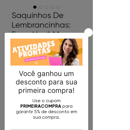
Saquinhos De
Lembrancinhas:
Faça Você Mesmo
Em PDF
Preço
R$ 5,50
Comprar
Ao adquirir nosso arquivo digital
em PDF, você terá acesso a
três modelos exclusivos de
saquinhos de lembrancinhas.
Nossos saquinhos de
lembrancinhas são fáceis de