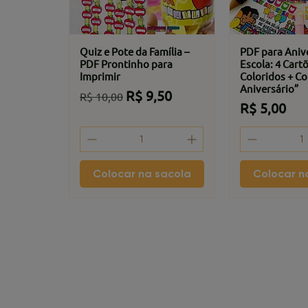
Quiz e Pote da Família –
PDF para Aniv
PDF Prontinho para
Escola: 4 Cart
Imprimir
Coloridos + Co
Aniversário”
Preço normal
Preço promocional
R$ 9,50
R$ 10,00
Preço
R$ 5,00
Colocar na sacola
Colocar n