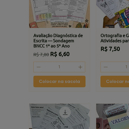
Avaliação Diagnóstica de
Ortografia e G
Escrita — Sondagem
Atividades par
BNCC 1º ao 5º Ano
Preço
R$ 7,50
Preço normal
Preço promocional
R$ 6,60
R$ 7,80
Colocar na sacola
Colocar n