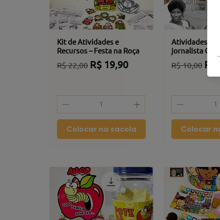
Kit de Atividades e
Atividades sob
Recursos – Festa na Roça
jornalista Glór
Preço normal
Preço promocional
Preço norm
Pre
R$ 19,90
R$ 
R$ 22,00
R$ 10,00
Colocar na sacola
Colocar n