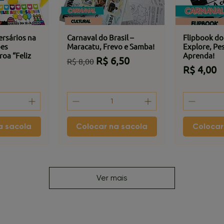
ersários na
Carnaval do Brasil –
Flipbook do
ões
Maracatu, Frevo e Samba!
Explore, Pe
roa “Feliz
Aprenda!
Preço normal
Preço promocional
R$ 6,50
R$ 8,00
Preço
R$ 4,00
a sacola
Colocar na sacola
Colocar
Ver mais