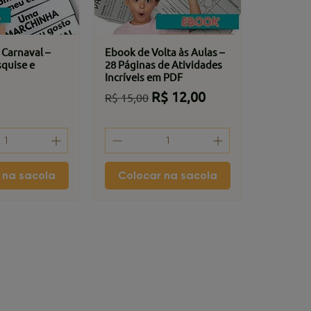
 Carnaval –
Ebook de Volta às Aulas –
squise e
28 Páginas de Atividades
Incríveis em PDF
Preço normal
Preço promocional
R$ 12,00
R$ 15,00
 na sacola
Colocar na sacola