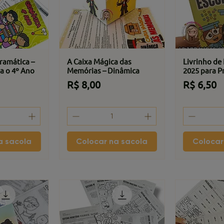
ramática –
A Caixa Mágica das
Livrinho de
a o 4º Ano
Memórias – Dinâmica
2025 para P
Preço
Preço
R$ 8,00
R$ 6,50
a sacola
Colocar na sacola
Colocar