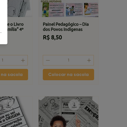
sobre o Livro
Painel Pedagógico – Dia
 Família” 4º
dos Povos Indígenas
Preço
R$ 8,50
 na sacola
Colocar na sacola