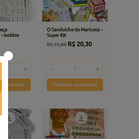
eça
O Sanduíche da Maricota –
 – bobbie
Super Kit
Preço normal
Preço promocional
R$ 20,30
R$ 25,00
 na sacola
Colocar na sacola