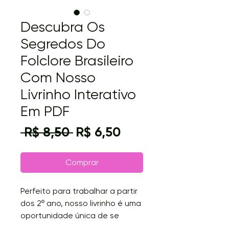
Descubra Os
Segredos Do
Folclore Brasileiro
Com Nosso
Livrinho Interativo
Em PDF
Preço
Preço
 R$ 8,50 
R$ 6,50
normal
promocional
Comprar
Perfeito para trabalhar a partir
dos 2º ano, nosso livrinho é uma
oportunidade única de se
conectar com as raízes do