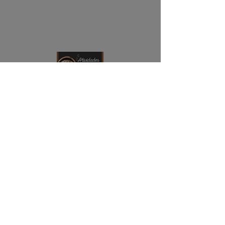
NAVEGAÇÃO
Início
Contato
Quem somos
ENDEREÇO
Rua Professor Jeremia, Vila Urupês
CEP:
08615-050
Suzano - SP